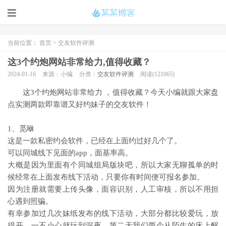
当前位置：
首页
>
交友软件评测
这3个约炮网站非常给力,值得收藏？
2024-01-16
来源：小编
分类：
交友软件评测
阅读(121065)
这3个约炮网站非常给力 ，值得收藏？今天小编就跟大家盘
点实测两款即靠谱又好约妹子的交友软件！
1、觅咻
这是一款私密约会软件，已经在上面约过好几个了。
可以同城线下见面的app，面基率高。
大概是因为里面有个同城组局版块吧，所以大家无聊孤单的时
候经常在上面发布线下活动，只要你有时间便可报名参加。
因为注册就需要上传头像，面容识别，人工审核，所以不用担
心遇到照骗。
有幸参加过几次妹纸发布的线下活动，大部分都比较爱玩，放
得开，一不小心就玩到深夜，第二天我们两个从陌生的床上醒