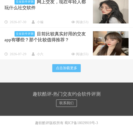
网上交友，现在年轻人都
交友软件评测
玩什么社交软件
2026-07-30
小编
阅读(
53
)
目前比较真实好用的交友
交友软件评测
app有哪些？那个比较值得推荐？
2026-07-29
小六
阅读(
55
)
点击加载更多
趣软酷评-热门交友约会软件评测
联系我们
趣软酷评版权所有
蜀ICP备18029919号-3